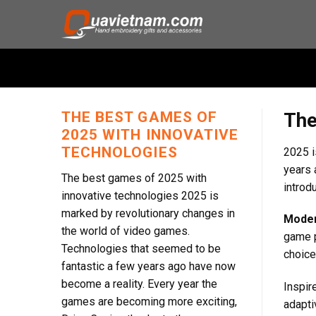
Skip
to
content
THE BEST GAMES OF
The
2025 WITH INNOVATIVE
TECHNOLOGIES
2025 i
years 
The best games of 2025 with
introd
innovative technologies 2025 is
marked by revolutionary changes in
Mode
the world of video games.
game p
Technologies that seemed to be
choice
fantastic a few years ago have now
become a reality. Every year the
Inspir
games are becoming more exciting,
adapti