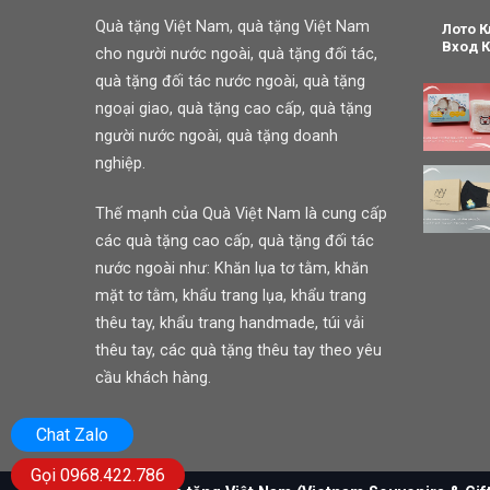
Quà tặng Việt Nam, quà tặng Việt Nam
Лото К
Вход К
cho người nước ngoài, quà tặng đối tác,
quà tặng đối tác nước ngoài, quà tặng
ngoại giao, quà tặng cao cấp, quà tặng
người nước ngoài, quà tặng doanh
nghiệp.
Thế mạnh của Quà Việt Nam là cung cấp
các quà tặng cao cấp, quà tặng đối tác
nước ngoài như: Khăn lụa tơ tằm, khăn
mặt tơ tằm, khẩu trang lụa, khẩu trang
thêu tay, khẩu trang handmade, túi vải
thêu tay, các quà tặng thêu tay theo yêu
cầu khách hàng.
Chat Zalo
Gọi 0968.422.786