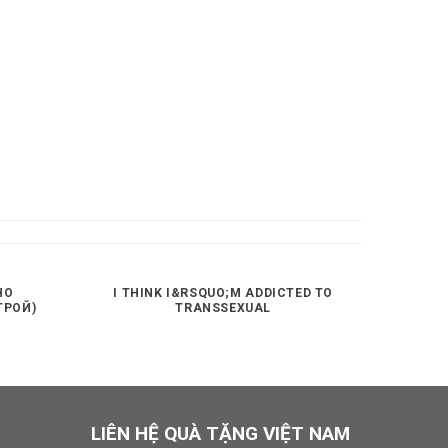
НО
I THINK I&RSQUO;M ADDICTED TO
ТРОЙ)
TRANSSEXUAL
LIÊN HỆ QUÀ TẶNG VIỆT NAM