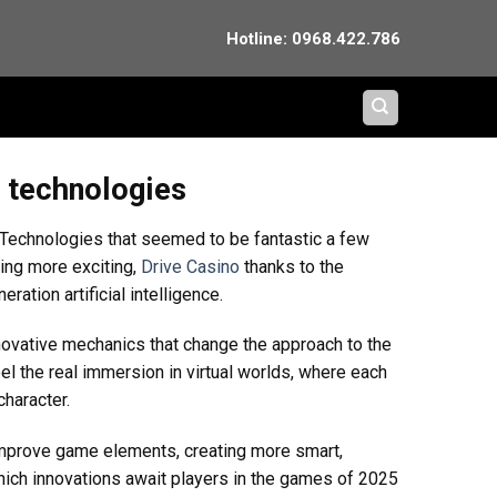
Hotline: 0968.422.786
 technologies
 Technologies that seemed to be fantastic a few
ing more exciting,
Drive Casino
thanks to the
ation artificial intelligence.
nnovative mechanics that change the approach to the
 the real immersion in virtual worlds, where each
character.
improve game elements, creating more smart,
which innovations await players in the games of 2025