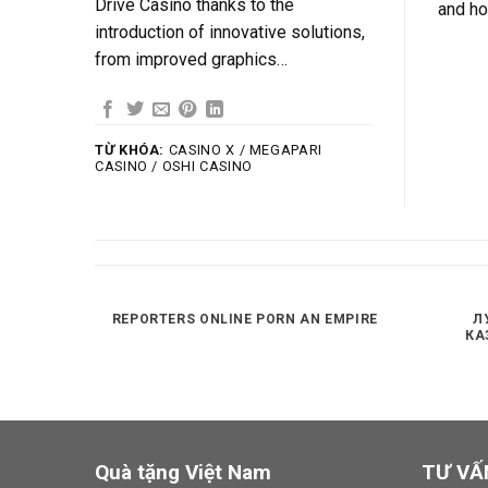
Drive Casino thanks to the
and ho
introduction of innovative solutions,
from improved graphics…
TỪ KHÓA:
CASINO X / MEGAPARI
CASINO / OSHI CASINO
НАЧАТЬ
REPORTERS ONLINE PORN AN EMPIRE
Л
КА
Quà tặng Việt Nam
TƯ VẤ