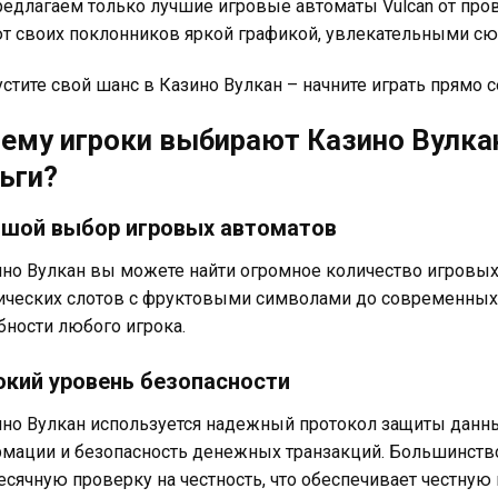
едлагаем только лучшие игровые автоматы Vulcan от про
т своих поклонников яркой графикой, увлекательными сю
устите свой шанс в Казино Вулкан – начните играть прямо с
ему игроки выбирают Казино Вулкан
ьги?
шой выбор игровых автоматов
ино Вулкан вы можете найти огромное количество игровых 
ических слотов с фруктовыми символами до современных 3
бности любого игрока.
кий уровень безопасности
ино Вулкан используется надежный протокол защиты данны
мации и безопасность денежных транзакций. Большинство
сячную проверку на честность, что обеспечивает честную 