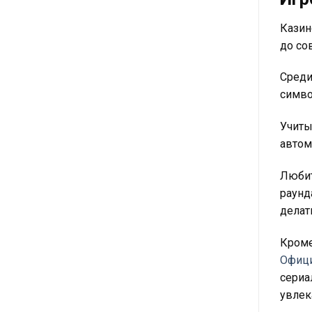
Казин
до со
Среди
симво
Учиты
автом
Любит
раунд
делат
Кроме
Офици
сериа
увлек