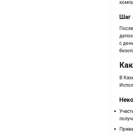
компь
Шаг 
После
депоз
с ден
безоп
Как
В Каз
Испол
Неко
Участ
получ
Приве