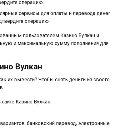
вердите операцию.
лярные сервисы для оплаты и перевода денег.
дтвердите операцию.
ированным пользователем Казино Вулкан и
льную и максимальную сумму пополнения для
ино Вулкан
как их вывести? Чтобы снять деньги из своего
в.
а сайте Казино Вулкан.
 вариантов: банковский перевод, электронные