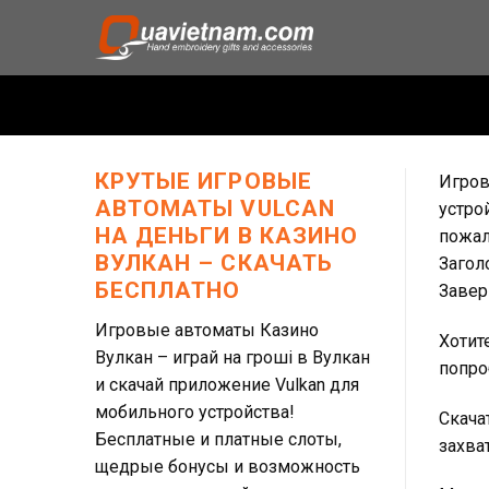
Skip
to
content
КРУТЫЕ ИГРОВЫЕ
Игров
АВТОМАТЫ VULCAN
устро
НА ДЕНЬГИ В КАЗИНО
пожал
ВУЛКАН – СКАЧАТЬ
Загол
БЕСПЛАТНО
Завер
Игровые автоматы Казино
Хотит
Вулкан – играй на гроші в Вулкан
попро
и скачай приложение Vulkan для
мобильного устройства!
Скача
Бесплатные и платные слоты,
захва
щедрые бонусы и возможность