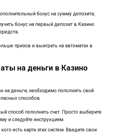
дополнительный бонус на сумму депозита;
лучить бонус на первый депозит в Казино
средств.
ольше призов и выиграть на автоматах в
аты на деньги в Казино
н на деньги, необходимо пополнить свой
опасных способов.
рый способ пополнить счет. Просто выберите
му и следуйте инструкциям.
 кого есть карта этих систем. Введите свои