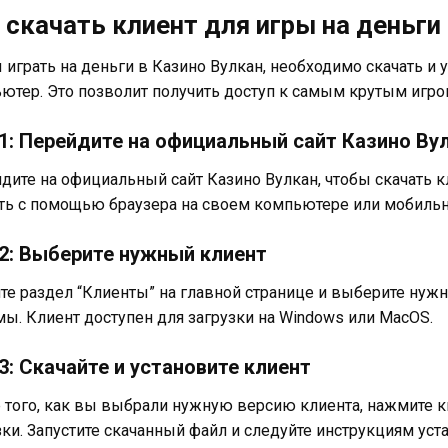
 скачать клиент для игры на деньги
 играть на деньги в Казино Вулкан, необходимо скачать и 
ютер. Это позволит получить доступ к самым крутым игр
1: Перейдите на официальный сайт Казино Ву
дите на официальный сайт Казино Вулкан, чтобы скачать к
ть с помощью браузера на своем компьютере или мобильн
2: Выберите нужный клиент
те раздел “Клиенты” на главной странице и выберите нуж
мы. Клиент доступен для загрузки на Windows или MacOS.
3: Скачайте и установите клиент
 того, как вы выбрали нужную версию клиента, нажмите к
зки. Запустите скачанный файл и следуйте инструкциям уст