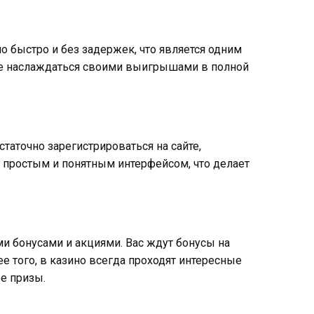
 быстро и без задержек, что является одним
е наслаждаться своими выигрышами в полной
статочно зарегистрироваться на сайте,
т простым и понятным интерфейсом, что делает
и бонусами и акциями. Вас ждут бонусы на
 того, в казино всегда проходят интересные
е призы.