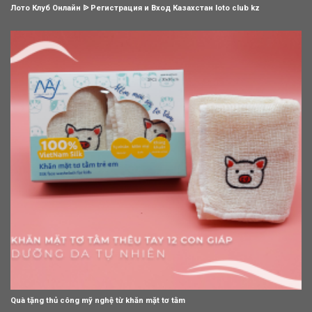
Лото Клуб Онлайн ᐉ Регистрация и Вход Казахстан loto club kz
Quà tặng thủ công mỹ nghệ từ khăn mặt tơ tằm