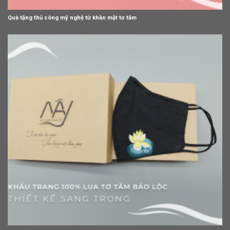
Quà tặng thủ công mỹ nghệ từ khăn mặt tơ tằm