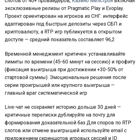
слотов от 40+ провайдеров,
Казино Мелстроя
включая
эксклюзивные релизы от Pragmatic Play и Evoplay.
Проект ориентирован на игроков из СНГ: интерфейс
адаптирован под быстрые депозиты через СБП и
криптовалюту, а RTP игр публикуется в открытом
доступе — средний показатель составляет 96,2
Временной менеджмент критичен: устанавливайте
лимиты по времени (45-60 минут на сессию) и профиту
(фиксация выигрыша при достижении +30-50% от
стартовой суммы). Эмоциональные решения после
серии проигрышей или крупного выигрыша —
главный враг систематической игр
Live-чат не сохраняет историю дольше 30 дней —
критичные переписки дублируйте на почту для
формирования доказательной баз Для споров по RTP
слотов или отмене выигрышей используйте email с
приложением скриншотов игровых сессий и ID