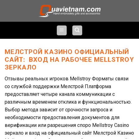
Skip
to
content
МЕЛСТРОЙ КАЗИНО ОФИЦИАЛЬНЫЙ
САЙТ: ️ ВХОД НА РАБОЧЕЕ MELLSTROY
ЗЕРКАЛО
Отзывы реальных игроков Mellstroy Форматы связи
со службой поддержки Мелстрой Платформа
предоставляет четыре канала коммуникации с
различным временем отклика и функциональностью.
Выбор метода зависит от срочности запроса и
необходимости предоставления документов для
верификации или разрешения споро Mellstroy Casino
зеркало и вход на официальный сайт Мелстрой Казино