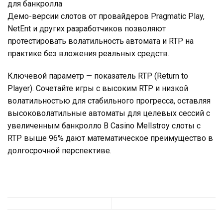
для банкролла
Демо-версии слотов от провайдеров Pragmatic Play,
NetEnt и других разработчиков позволяют
протестировать волатильность автомата и RTP на
практике без вложения реальных средств.
Ключевой параметр — показатель RTP (Return to
Player). Сочетайте игры с высоким RTP и низкой
волатильностью для стабильного прогресса, оставляя
высоковолатильные автоматы для целевых сессий с
увеличенным банкролло В Casino Mellstroy слоты с
RTP выше 96% дают математическое преимущество в
долгосрочной перспективе.