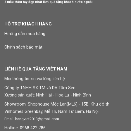
4 mẫu thêu tay đẹp nhất làm quà tặng khách nước ngoài
HỖ TRỢ KHÁCH HÀNG
Hướng dẫn mua hàng
Chính sách bảo mật
LIÊN HỆ QUÀ TẶNG VIỆT NAM
Mọi thông tin xin vui lòng liên hệ
Công ty TNHH SX TM và DV Tâm Sen
Xưởng sản xuất: Ninh Hải - Hoa Lư - Ninh Bình
Showroom: Shophouse Mộc Lan(ML6) - 15B, Khu đô thị
Vinhomes Greenbay, Mễ Trì, Nam Từ Liêm, Hà Nội
Email:
hangviet2013@gmail.com
Hotline:
0968 422 786