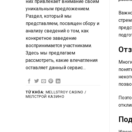
них привлекает внимание своим
уникальным предложением.
Важно
Раздел, который мы
стрем
представляем, посвящен сбору и
предс
анализу сведений о том, как
подго
конкретное заведение
воспринимается участниками.
Отз
Здесь мы предлагаем
рассмотреть, какие впечатления
Многи
оставляет данный сервис…
понят
некот
позво
TỪ KHÓA:
MELLSTROY CASINO /
МЕЛСТРОЙ КАЗИНО
Поэто
откли
Под
Изуче