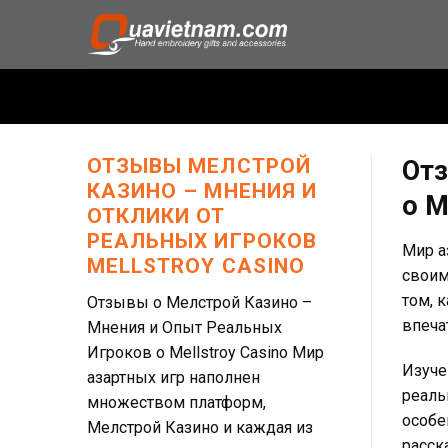
Skip
to
content
ОТЗЫВЫ МЕЛСТРОЙ
Отз
КАЗИНО – МНЕНИЯ И
о M
ОТКЛИКИ ОТ
РЕАЛЬНЫХ ИГРОКОВ
Мир а
MELLSTROY CASINO
своим
том, 
Отзывы о Мелстрой Казино –
впеча
Мнения и Опыт Реальных
Игроков о Mellstroy Casino Мир
Изуче
азартных игр наполнен
реаль
множеством платформ,
особе
Мелстрой Казино и каждая из
расск