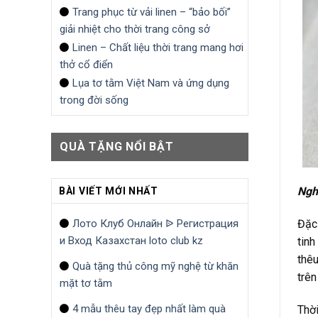
Trang phục từ vải linen – “bảo bối”
giải nhiệt cho thời trang công sở
Linen – Chất liệu thời trang mang hơi
thở cổ điển
Lụa tơ tằm Việt Nam và ứng dụng
trong đời sống
QUÀ TẶNG NỔI BẬT
Nghệ
BÀI VIẾT MỚI NHẤT
Đặc 
Лото Клуб Онлайн ᐉ Регистрация
и Вход Казахстан loto club kz
tinh
thêu
Quà tặng thủ công mỹ nghệ từ khăn
trên
mặt tơ tằm
4 mẫu thêu tay đẹp nhất làm quà
Thời