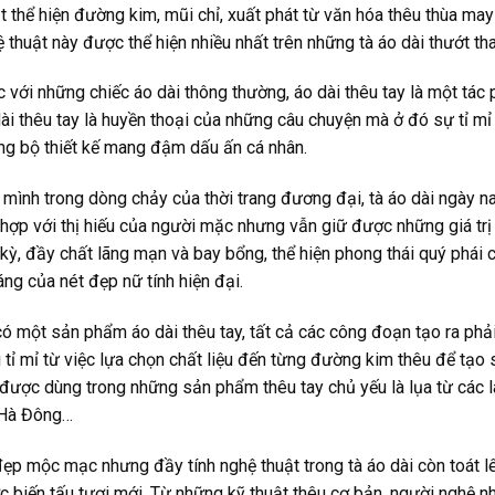
t thể hiện đường kim, mũi chỉ, xuất phát từ văn hóa thêu thùa may 
 thuật này được thể hiện nhiều nhất trên những tà áo dài thướt t
 với những chiếc áo dài thông thường, áo dài thêu tay là một tác
ài thêu tay là huyền thoại của những câu chuyện mà ở đó sự tỉ mỉ
g bộ thiết kế mang đậm dấu ấn cá nhân.
mình trong dòng chảy của thời trang đương đại, tà áo dài ngày na
hợp với thị hiếu của người mặc nhưng vẫn giữ được những giá trị 
kỳ, đầy chất lãng mạn và bay bổng, thể hiện phong thái quý phái 
ng của nét đẹp nữ tính hiện đại.
ó một sản phẩm áo dài thêu tay, tất cả các công đoạn tạo ra phải
 tỉ mỉ từ việc lựa chọn chất liệu đến từng đường kim thêu để tạ
 được dùng trong những sản phẩm thêu tay chủ yếu là lụa từ các 
 Hà Đông…
ẹp mộc mạc nhưng đầy tính nghệ thuật trong tà áo dài còn toát lê
 biến tấu tươi mới. Từ những kỹ thuật thêu cơ bản, người nghệ 