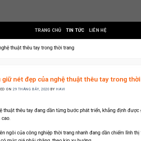
TRANG CHỦ
TIN TỨC
LIÊN HỆ
ghệ thuật thêu tay trong thời trang
 giữ nét đẹp của nghệ thuật thêu tay trong thời
TED ON
29 THÁNG BẢY, 2020
BY
HAVI
 thuật thêu tay đang dần từng bước phát triển, khẳng định được g
 cao.
ên ngôi của công nghiệp thời trang nhanh đang dần chiếm lĩnh thị 
 có mức giá phải chăng, theo kịp xu hướng.