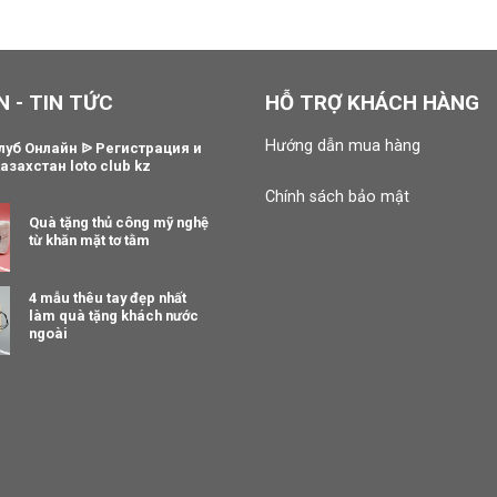
N - TIN TỨC
HỖ TRỢ KHÁCH HÀNG
Hướng dẫn mua hàng
луб Онлайн ᐉ Регистрация и
азахстан loto club kz
Chính sách bảo mật
Quà tặng thủ công mỹ nghệ
từ khăn mặt tơ tằm
4 mẫu thêu tay đẹp nhất
làm quà tặng khách nước
ngoài