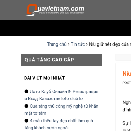
Skip
to
content
Trang chủ
Tin tức
Níu giữ nét đẹp của n
QUÀ TẶNG CAO CẤP
Níu
BÀI VIẾT MỚI NHẤT
POS
Лото Клуб Онлайн ᐉ Регистрация
и Вход Казахстан loto club kz
Nghệ
Quà tặng thủ công mỹ nghệ từ khăn
đỉnh
mặt tơ tằm
4 mẫu thêu tay đẹp nhất làm quà
Sự l
tặng khách nước ngoài
loạt