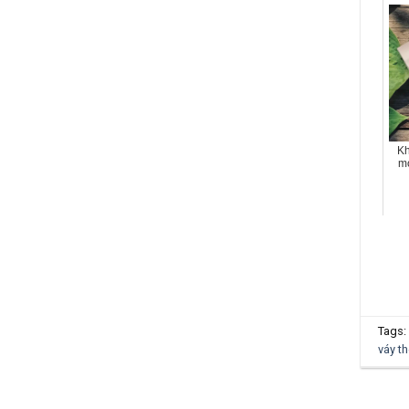
Kh
mó
Tags:
váy th