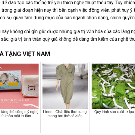
 để đào tạo các thế hệ trẻ yêu thích nghệ thuật thêu tay. Tuy nhi
n trong giai đoạn hiện nay thì bên cạnh việc động viên, phát huy ý
có sự quan tâm đúng mực của các ngành chức năng, chính quyền
 này không chỉ gìn giữ được những giá trị văn hóa của các làng
sắc, giá trị tinh thần quý giá không dễ dàng tìm kiếm của nghệ thuậ
À TẶNG VIỆT NAM
 tặng thủ công mỹ nghệ
Linen - Chất liệu thời trang
Quy trình sản xuất tơ lụa
từ khăn mặt tơ tằm
mang hơi thở cổ điển