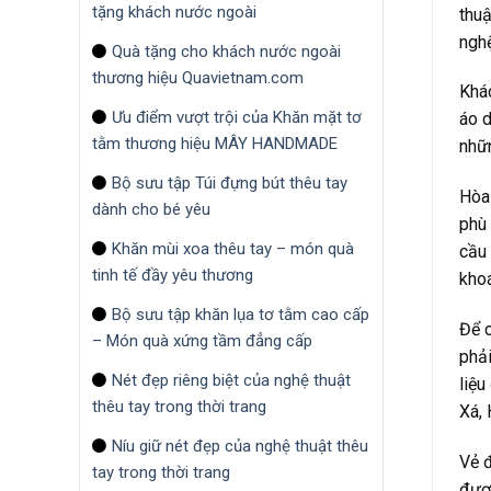
tặng khách nước ngoài
thuậ
nghệ
Quà tặng cho khách nước ngoài
thương hiệu Quavietnam.com
Khác
Ưu điểm vượt trội của Khăn mặt tơ
áo d
tằm thương hiệu MÂY HANDMADE
nhữn
Bộ sưu tập Túi đựng bút thêu tay
Hòa 
dành cho bé yêu
phù 
Khăn mùi xoa thêu tay – món quà
cầu 
tinh tế đầy yêu thương
khoá
Bộ sưu tập khăn lụa tơ tằm cao cấp
Để c
– Món quà xứng tầm đẳng cấp
phải
Nét đẹp riêng biệt của nghệ thuật
liệu
thêu tay trong thời trang
Xá,
Níu giữ nét đẹp của nghệ thuật thêu
Vẻ đ
tay trong thời trang
được