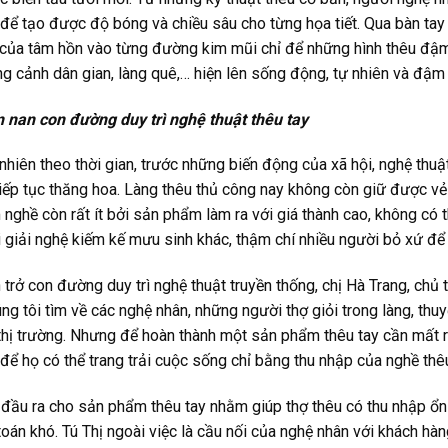
để tạo được độ bóng và chiều sâu cho từng họa tiết. Qua bàn tay
của tâm hồn vào từng đường kim mũi chỉ để những hình thêu đậm 
g cảnh dân gian, làng quê,… hiện lên sống động, tự nhiên và đậm 
 nan con đường duy trì nghệ thuật thêu tay
nhiên theo thời gian, trước những biến động của xã hội, nghệ thuậ
iếp tục thăng hoa.
Làng thêu thủ công nay không còn giữ được vẻ 
nghề còn rất ít bởi sản phẩm làm ra với giá thành cao, không có t
 giải nghệ kiếm kế mưu sinh khác, thậm chí nhiều người bỏ xứ để 
 trở con đường duy trì nghệ thuật truyền thống, chị Hà Trang, chủ t
ng tôi tìm về các nghệ nhân, những người thợ giỏi trong làng, thu
thị trường. Nhưng để hoàn thành một sản phẩm thêu tay cần mất rấ
để họ có thể trang trải cuộc sống chỉ bằng thu nhập của nghề thêu
đầu ra cho sản phẩm thêu tay nhằm giúp thợ thêu có thu nhập ổn 
toán khó. Tú Thị ngoài việc là cầu nối của nghệ nhân với khách 