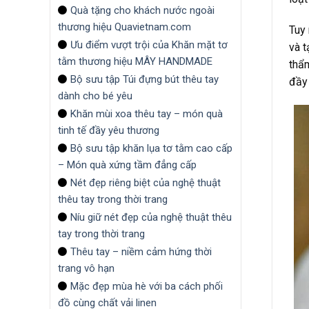
Quà tặng cho khách nước ngoài
thương hiệu Quavietnam.com
Tuy 
Ưu điểm vượt trội của Khăn mặt tơ
và t
tằm thương hiệu MÂY HANDMADE
thẩm
Bộ sưu tập Túi đựng bút thêu tay
đầy 
dành cho bé yêu
Khăn mùi xoa thêu tay – món quà
tinh tế đầy yêu thương
Bộ sưu tập khăn lụa tơ tằm cao cấp
– Món quà xứng tầm đẳng cấp
Nét đẹp riêng biệt của nghệ thuật
thêu tay trong thời trang
Níu giữ nét đẹp của nghệ thuật thêu
tay trong thời trang
Thêu tay – niềm cảm hứng thời
trang vô hạn
Mặc đẹp mùa hè với ba cách phối
đồ cùng chất vải linen