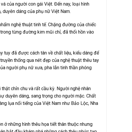
vá của người con gái Việt. Đến nay, loại hình
ha, duyên dáng của phụ nữ Việt Nam.
 phẩm nghệ thuật tinh tế. Chặng đường của chiếc
 trong từng đường kim mũi chỉ, đã thổi hồn vào
y tuy đã được cách tân về chất liệu, kiểu dáng để
truyền thống qua nét đẹp của nghệ thuật thêu tay
của người phụ nữ xưa, pha lẫn tinh thần phóng
 thật chỉn chu và rất cầu kỳ. Người nghệ nhân
o sự duyên dáng, sang trọng cho người mặc. Chất
làng lụa nổi tiếng của Việt Nam như Bảo Lộc, Nha
n ở những hình thêu họa tiết thân thuộc nhưng
nhân bắt đầu khám phá những cách thêu phức tạp