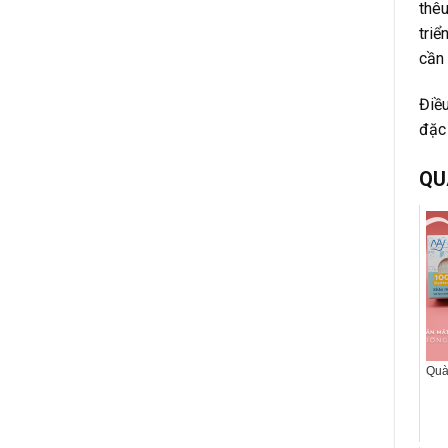
thêu
triể
cần 
Điều
đặc 
QU
Quà