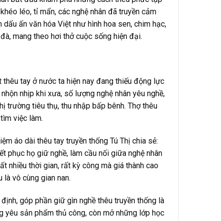
 khéo léo, tỉ mẩn, các nghệ nhân đã truyền cảm
dấu ấn văn hóa Việt như hình hoa sen, chim hạc,
đà, mang theo hơi thở cuộc sống hiện đại.
t thêu tay ở nước ta hiện nay đang thiếu động lực
nhộn nhịp khi xưa, số lượng nghệ nhân yêu nghề,
hị trường tiêu thụ, thu nhập bấp bênh. Thợ thêu
tìm việc làm.
iệm áo dài thêu tay truyền thống Tú Thị chia sẻ:
yết phục họ giữ nghề, làm cầu nối giữa nghệ nhân
t nhiều thời gian, rất kỳ công mà giá thành cao
 là vô cùng gian nan.
định, góp phần giữ gìn nghề thêu truyền thống là
hàng yêu sản phẩm thủ công, còn mở những lớp học