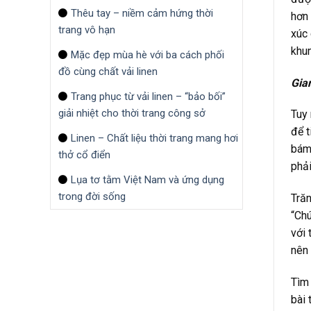
Thêu tay – niềm cảm hứng thời
hơn 
trang vô hạn
xúc 
khun
Mặc đẹp mùa hè với ba cách phối
đồ cùng chất vải linen
Gian
Trang phục từ vải linen – “bảo bối”
giải nhiệt cho thời trang công sở
Tuy 
để t
Linen – Chất liệu thời trang mang hơi
bám 
thở cổ điển
phải
Lụa tơ tằm Việt Nam và ứng dụng
trong đời sống
Trăn
“Chú
với 
nên 
Tìm 
bài 